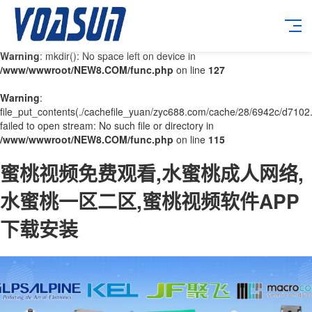
Warning
: mkdir(): No space left on device in
/www/wwwroot/NEW8.COM/func.php
on line
127
Warning
:
file_put_contents(./cachefile_yuan/zyc688.com/cache/28/6942c/d7102.
failed to open stream: No such file or directory in
/www/wwwroot/NEW8.COM/func.php
on line
115
蜜桃视频免费观看,水蜜桃成人网络,
水蜜桃一区二区,蜜桃视频软件APP
下载安装